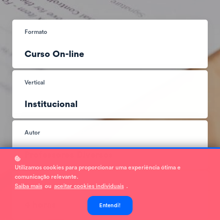
Formato
Curso On-line
Vertical
Institucional
Autor
Professores Diversos
Utilizamos cookies para proporcionar uma experiência ótima e
comunicação relevante.
Carga Horária
Saiba mais
ou
aceitar cookies individuais
.
4 horas
Entendi!