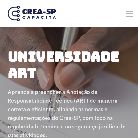
Verticais
Marketplace
Registre-se no Crea-SP
Entrar
Cadastre-se
UNIVERSIDADE
ART
Aprenda a preencher a Anotação de
Responsabilidade Técnica (ART) de maneira
correta e eficiente, alinhada às normas e
regulamentações do Crea-SP, com foco na
regularidade técnica e na segurança jurídica de
suas atividades.