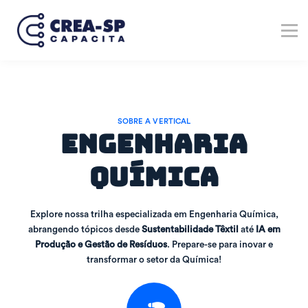
Verticais
Marketplace
Registre-se no Crea-SP
Entrar
Cadastre-se
SOBRE A VERTICAL
Engenharia
Química
Explore nossa trilha especializada em Engenharia Química,
abrangendo tópicos desde
Sustentabilidade Têxtil
até
IA em
Produção e Gestão de Resíduos
. Prepare-se para inovar e
transformar o setor da Química!