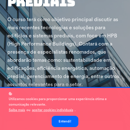
Prediais
O curso terá como objetivo principal discutir as
mais recentes tecnologias e soluções para
edifícios e sistemas prediais, com foco em HPB
(High Performance Buildings). Contará com a
presença de especialistas renomados, que
abordarão temas como: sustentabilidade em
edificações, eficiência energética, automação
predial, gerenciamento de energia, entre outros
assuntos relevantes para o setor.
Utilizamos cookies para proporcionar uma experiência ótima e
Inscreva-se gratuitamente!
comunicação relevante.
Saiba mais
ou
aceitar cookies individuais
.
Entendi!
Formato