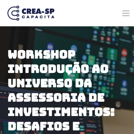
Verticais
Marketplace
Registre-se no Crea-SP
Entrar
Cadastre-se
Workshop
Introdução Ao
Universo Da
Assessoria De
Investimentos:
Desafios E