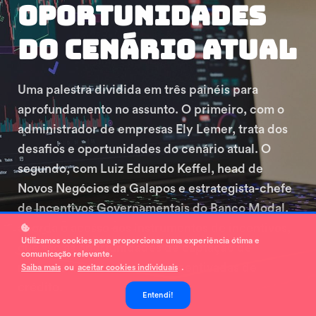
Oportunidades
Do Cenário Atual
Uma palestra dividida em três painéis para
aprofundamento no assunto. O primeiro, com o
administrador de empresas Ely Lemer, trata dos
desafios e oportunidades do cenário atual. O
segundo, com Luiz Eduardo Keffel, head de
Novos Negócios da Galapos e estrategista-chefe
de Incentivos Governamentais do Banco Modal,
aborda o acesso aos instrumentos de incentivos,
Utilizamos cookies para proporcionar uma experiência ótima e
que são as oportunidades de captação de
comunicação relevante.
recursos através de linhas incentivadas de
Saiba mais
ou
aceitar cookies individuais
.
crédito.
Entendi!