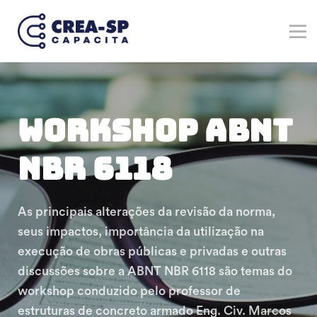
Verticais
Marketplace
Registre-se no Crea-SP
Entrar
Cadastre-se
Workshop ABNT
NBR 6118
As principais alterações da revisão da norma,
seus impactos, importância da utilização na
execução de obras públicas e privadas e outras
discussões sobre a ABNT NBR 6118 são temas do
workshop conduzido pelo professor de
estruturas de concreto armado Eng. Civ. Marcos