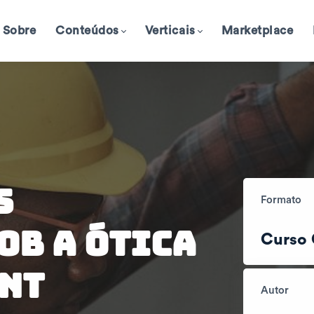
Sobre
Conteúdos
Verticais
Marketplace
s
Formato
ob A Ótica
Curso 
BNT
Autor