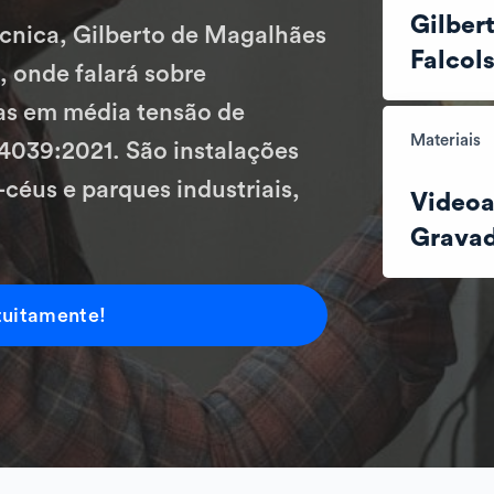
Gilber
cnica, Gilberto de Magalhães
Falcols
, onde falará sobre
cas em média tensão de
Materiais
039:2021. São instalações
céus e parques industriais,
Videoa
Grava
tuitamente!