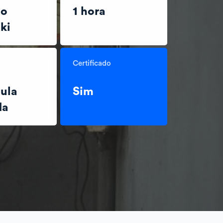
to
1 hora
ki
Certificado
ula
Sim
da