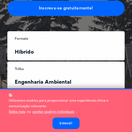
Inscreva-se gratuitamente!
Formato
Híbrido
Trilha
Engenharia Ambiental
Autores
Utilizamos cookies para proporcionar uma experiência ótima e
comunicação relevante.
Palestrantes convidados
Saiba mais
ou
aceitar cookies individuais
.
Entendi!
Carga Horária