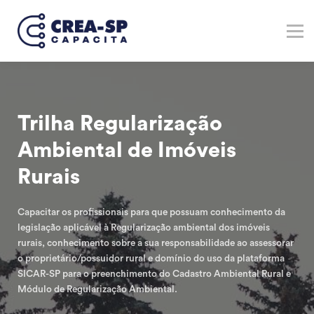
Verticais
Marketplace
Registre-se no Crea-SP
Entrar
Trilha Regularização
Cadastre-se
Ambiental de Imóveis
Rurais
Capacitar os profissionais para que possuam conhecimento da
legislação aplicável à Regularização ambiental dos imóveis
rurais, conhecimento sobre a sua responsabilidade ao assessorar
o proprietário/possuidor rural e domínio do uso da plataforma
SICAR-SP para o preenchimento do Cadastro Ambiental Rural e
Módulo de Regularização Ambiental.