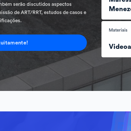
mbém serão discutidos aspectos
Menez
missão de ART/RRT, estudos de casos e
ificações.
Materiais
tuitamente!
Videoa