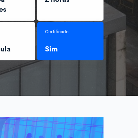
es
Certificado
ula
Sim