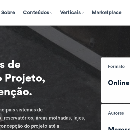
Sobre
Conteúdos
Verticais
Marketplace
s de
Formato
 Projeto,
Online
enção.
ncipais sistemas de
Autores
reservatórios, áreas molhadas, lajes,
concepção do projeto até a
Mares