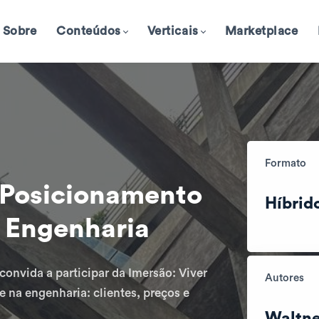
Sobre
Conteúdos
Verticais
Marketplace
Formato
- Posicionamento
Híbrid
a Engenharia
onvida a participar da Imersão: Viver
Autores
e na engenharia: clientes, preços e
Waltne