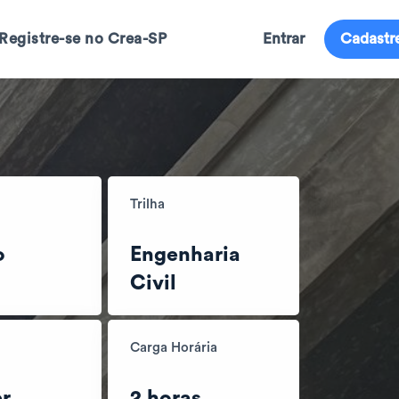
Registre-se no Crea-SP
Entrar
Cadastr
Trilha
o
Engenharia
Civil
Carga Horária
r
2 horas