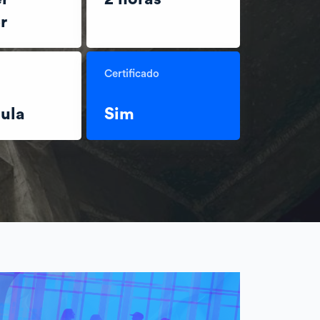
r
Certificado
ula
Sim