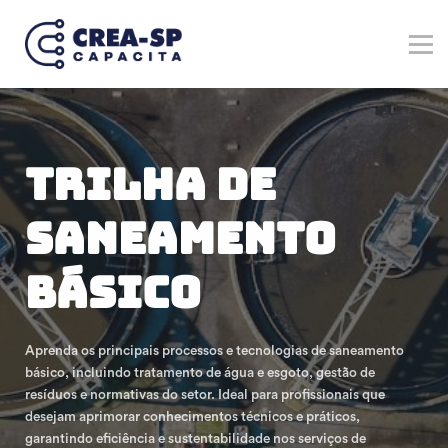
Verticais
Marketplace
Registre-se no Crea-SP
Entrar
Cadastre-se
Trilha de
SANEAMENTO
BÁSICO
Aprenda os principais processos e tecnologias de saneamento
básico, incluindo tratamento de água e esgoto, gestão de
resíduos e normativas do setor. Ideal para profissionais que
desejam aprimorar conhecimentos técnicos e práticos,
garantindo eficiência e sustentabilidade nos serviços de