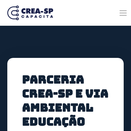
Verticais
Marketplace
Registre-se no Crea-SP
Entrar
Cadastre-se
Parceria
CREA-SP e Via
Ambiental
Educação