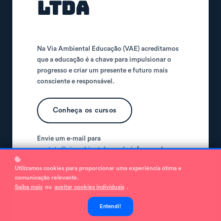
Ltda
Na Via Ambiental Educação (VAE) acreditamos
que a educação é a chave para impulsionar o
progresso e criar um presente e futuro mais
consciente e responsável.
Conheça os cursos
Envie um e-mail para
contato@viaambiental.com.br
informando o
curso de interesse para obter o desconto
Utilizamos cookies para proporcionar uma experiência ótima e
indicado.
comunicação relevante.
Saiba mais
ou
aceitar cookies individuais
.
Entendi!