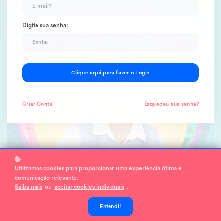
Digite sua senha:
Clique aqui para fazer o Login
Criar
Conta
Esqueceu sua senha?
Utilizamos cookies para proporcionar uma experiência ótima e
comunicação relevante.
Saiba mais
ou
aceitar cookies individuais
.
Entendi!
Participe dos eventos do Crea-SP Capacita